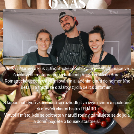
O NÁS
Holka z Moravy a kluk z Jihoafrické republiky se po letech práce ve
špičkových restauracích a hotelech Anglie vrátili do Brna.
Romantické večery trávili grilováním a laděním chutí do nejmenšího
detailu a toužili se o zážitky z jídla dělit s ostatními.
S kopou nabitých zkušeností se rozhodli jít za svým snem a společně
si otevřeli vlastní bistro LEHÁRO.
Vytvořili místo, kde se ocitnete v náruči rodiny, zamilujete se do jídla
a domů půjdete o kousek šťastnější.