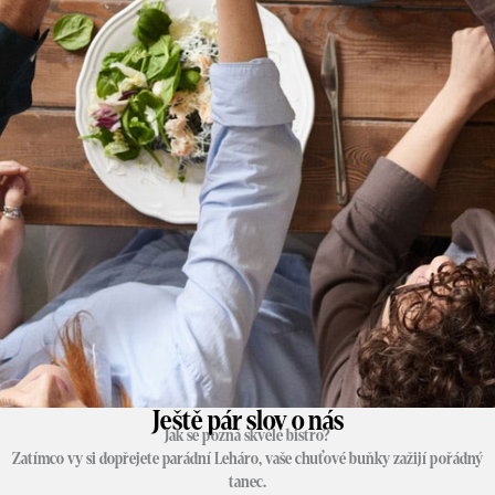
Ještě pár slov o nás
Jak se pozná skvělé bistro?
Zatímco vy si dopřejete parádní Leháro, vaše chuťové buňky zažijí pořádný
tanec.