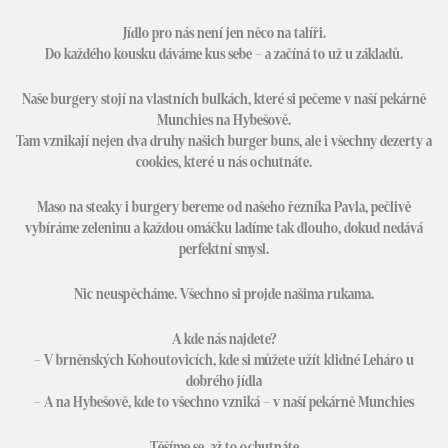
Jídlo pro nás není jen něco na talíři.
Do každého kousku dáváme kus sebe – a začíná to už u základů.
Naše burgery stojí na vlastních bulkách, které si pečeme v naší pekárně
Munchies na Hybešově.
Tam vznikají nejen dva druhy našich burger buns, ale i všechny dezerty a
cookies, které u nás ochutnáte.
Maso na steaky i burgery bereme od našeho řezníka Pavla, pečlivě
vybíráme zeleninu a každou omáčku ladíme tak dlouho, dokud nedává
perfektní smysl.
Nic neuspěcháme. Všechno si projde našima rukama.
A kde nás najdete?
– V brněnských Kohoutovicích, kde si můžete užít klidné Leháro u
dobrého jídla
– A na Hybešově, kde to všechno vzniká – v naší pekárně Munchies
Těšíme se, až to ochutnáte